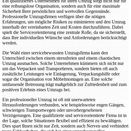
Ein qualifiziertes Unternehmen für Ihren Umzug sorgt nicht nur für
eine reibungslose Organisation, sondern auch für eine maximale
Sicherheit Ihrer persönlichen und wertvollen Gegenstände.
Professionelle Umzugsfirmen verfügen über die nötigen
Erfahrungen, um mögliche Risiken zu minimieren und den Umzug
innerhalb der vereinbarten Zeit und Kosten durchzuführen. Dabei
spielt die Serviceorientierung eine zentrale Rolle, da sie sicherstellt,
dass Ihre individuellen Wünsche und Anforderungen berücksichtigt
werden.
Die Wahl einer servicebewussten Umzugsfirma kann den
Unterschied zwischen einem stressfreien und einem chaotischen
Umzug ausmachen. Solche Unternehmen kümmern sich nicht nur
um das Verpacken und Transportieren, sondern bieten oft auch
zusätzliche Leistungen wie Einlagerung, Verpackungshilfe oder
sogar die Organisation von Möbelmontagen an. Eine solche
umfassende Betreuung trägt maßgeblich zur Zufriedenheit und zum
positiven Erlebnis eines Umzugs bei.
Ein professioneller Umzug ist oft mit unerwarteten
Herausforderungen verbunden, wie beispielsweise engen Gängen,
schwierigen Transportwegen oder unvorhergesehenen
Verzögerungen. Eine qualifizierte und serviceorientierte Firma ist in
der Lage, solche Situationen flexibel und effizient zu bewältigen.
Dies spart Ihnen nicht nur Zeit, sondern auch Nerven und verhindert