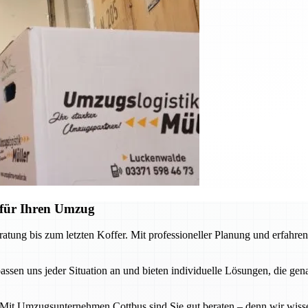
 für Ihren Umzug
ung bis zum letzten Koffer. Mit professioneller Planung und erfahrene
n uns jeder Situation an und bieten individuelle Lösungen, die gena
. Mit Umzugsunternehmen Cottbus sind Sie gut beraten – denn wir wiss