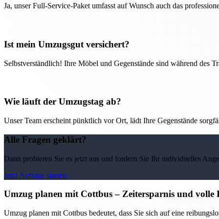
Ja, unser Full-Service-Paket umfasst auf Wunsch auch das professio
Ist mein Umzugsgut versichert?
Selbstverständlich! Ihre Möbel und Gegenstände sind während des Tra
Wie läuft der Umzugstag ab?
Unser Team erscheint pünktlich vor Ort, lädt Ihre Gegenstände sorgfälti
Alle Fragen geklärt?
Dann probieren Sie es jetzt aus und fordern Sie Ihr individuelles Ang
Jetzt Anfrage starten
Umzug planen mit Cottbus – Zeitersparnis und volle 
Umzug planen mit Cottbus bedeutet, dass Sie sich auf eine reibungs