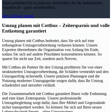
Dann probieren Sie es jetzt aus und fordern Sie Ihr individuelles
Angebot an – ganz unverbindlich.
Jetzt Anfrage starten
Umzug planen mit Cottbus – Zeitersparnis und volle
Entlastung garantiert
Umzug planen mit Cottbus bedeutet, dass Sie sich auf eine
reibungslose Umzugsvorbereitung verlassen können. Unsere
Experten übernehmen die Organisation von Anfang bis Ende,
sodass Sie sich auf andere Prioritäten konzentrieren können. So
sparen Sie nicht nur Zeit, sondern auch Nerven.
Mit Cottbus als Partner für den Umzug profitieren Sie von einer
strukturierten Umzugsvorbereitung, die Schäden vermeidet und den
Umzugserfolg sicherstellt. Unsere präzisen Planungen und die
Nutzung moderner Umzugsgeräte sorgen dafür, dass Ihr Umzug
schadenfrei und stressfrei verläuft.
Die Zusammenarbeit mit Cottbus garantiert Ihnen volle Entlastung
und eine klare Zeitersparnis. Unsere professionelle
Umzugsbegleitung sorgt dafür, dass Ihre Möbel und Gegenstände
sicher transportiert werden. So können Sie sich auf Ihren neuen
Lebensabschnitt freuen – ohne Umzugsstress.