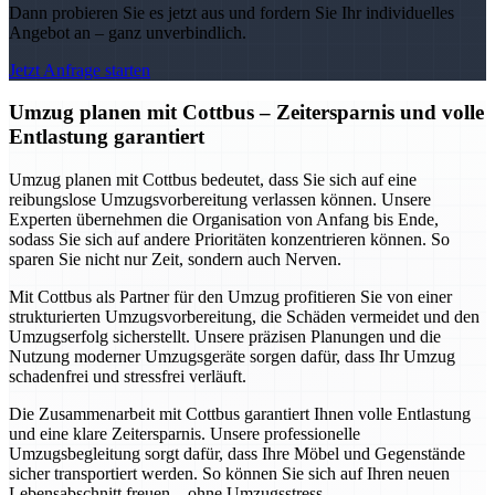
Dann probieren Sie es jetzt aus und fordern Sie Ihr individuelles
Angebot an – ganz unverbindlich.
Jetzt Anfrage starten
Umzug planen mit Cottbus – Zeitersparnis und volle
Entlastung garantiert
Umzug planen mit Cottbus bedeutet, dass Sie sich auf eine
reibungslose Umzugsvorbereitung verlassen können. Unsere
Experten übernehmen die Organisation von Anfang bis Ende,
sodass Sie sich auf andere Prioritäten konzentrieren können. So
sparen Sie nicht nur Zeit, sondern auch Nerven.
Mit Cottbus als Partner für den Umzug profitieren Sie von einer
strukturierten Umzugsvorbereitung, die Schäden vermeidet und den
Umzugserfolg sicherstellt. Unsere präzisen Planungen und die
Nutzung moderner Umzugsgeräte sorgen dafür, dass Ihr Umzug
schadenfrei und stressfrei verläuft.
Die Zusammenarbeit mit Cottbus garantiert Ihnen volle Entlastung
und eine klare Zeitersparnis. Unsere professionelle
Umzugsbegleitung sorgt dafür, dass Ihre Möbel und Gegenstände
sicher transportiert werden. So können Sie sich auf Ihren neuen
Lebensabschnitt freuen – ohne Umzugsstress.